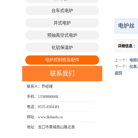
台车式电炉
井式电炉
电炉丝
预抽真空式电炉
详细信息 ：
化铝保温炉
电炉控制柜及配件
上一个：
电热
下一个：
仪表
联系我们
返回
联系人：乔经理
手机：13589880668
电话：0535-8504381
网址：www.lkdianlu.cn
地址：龙口市黄城南山路北首