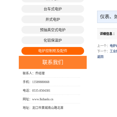
台车式电炉
仪表、
井式电炉
预抽真空式电炉
详细信息 ：
化铝保温炉
上一个：
电炉
电炉控制柜及配件
下一个：
工业
返回
联系我们
联系人：乔经理
手机：13589880668
电话：0535-8504381
网址：www.lkdianlu.cn
地址：龙口市黄城南山路北首