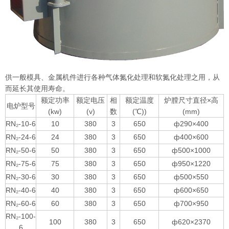
供一般模具、金属机件进行各种气体氮化处理和软氮化处理之用，从
而延长其使用寿命。
额定功率
额定电压
相
额定温度
炉膛尺寸直径×高
电炉型号
(kw)
(v)
数
(℃))
(mm)
RN₂-10-6
10
380
3
650
ф290×400
RN₂-24-6
24
380
3
650
ф400×600
RN₂-50-6
50
380
3
650
ф500×1000
RN₂-75-6
75
380
3
650
ф950×1220
RN₂-30-6
30
380
3
650
ф500×550
RN₂-40-6
40
380
3
650
ф600×650
RN₂-60-6
60
380
3
650
ф700×950
RN₂-100-
100
380
3
650
ф620×2370
6