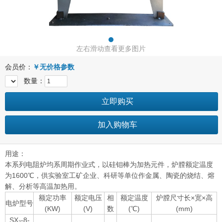
左右滑动查看更多图片
会员价：
￥
无价格参数
数量：
立即购买
加入购物车
用途：
本系列电阻炉均系周期作业式，以硅钼棒为加热元件，炉膛额定温度
为1600℃，供实验室工矿企业、科研等单位作金属、陶瓷的烧结、熔
解、分析等高温加热用。
额定功率
额定电压
相
额定温度
炉膛尺寸长×宽×高
电炉型号
(KW)
(V)
数
(℃)
(mm)
SX₂-8-